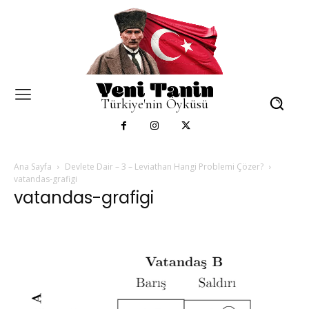
Türkiye'nin Öyküsü
Ana Sayfa
Devlete Dair – 3 – Leviathan Hangi Problemi Çözer?
vatandas-grafigi
vatandas-grafigi