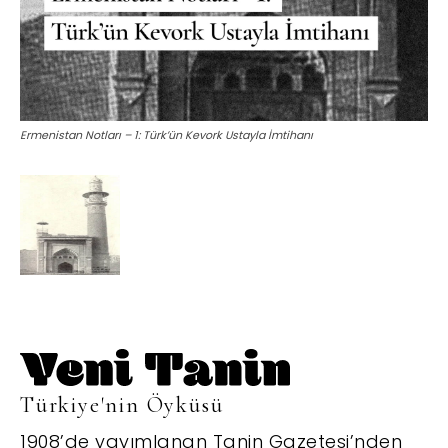
Ermenistan Notları – 1: Türk’ün Kevork Ustayla İmtihanı
Türkiye'nin Öyküsü
1908’de yayımlanan Tanin Gazetesi’nden