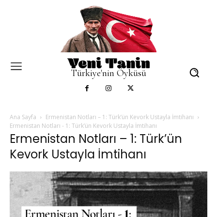
Türkiye'nin Öyküsü
Ana Sayfa
Ermenistan Notları – 1: Türk’ün Kevork Ustayla İmtihanı
Ermenistan Notları - 1: Türk’ün Kevork Ustayla İmtihanı
Ermenistan Notları – 1: Türk’ün
Kevork Ustayla İmtihanı