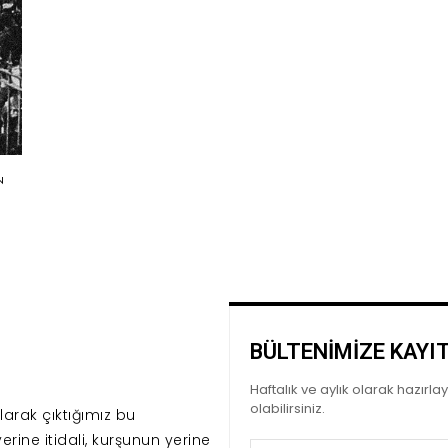
N
BÜLTENİMİZE KAYI
Haftalık ve aylık olarak hazırl
olabilirsiniz.
arak çıktığımız bu
erine itidali, kurşunun yerine