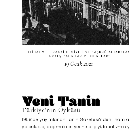
İTTIHAT VE TERAKKI CEMIYETI VE BAŞBUĞ ALPARSLA
TÜRKEŞ: “ALGILAR VE OLGULAR”
19 Ocak 2021
Türkiye'nin Öyküsü
1908’de yayımlanan Tanin Gazetesi’nden ilham al
yolculukta; dogmaların yerine bilgiyi, fanatizmin y