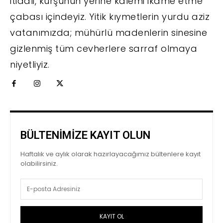
itidali, kurşunun yerine kalemi ikame etme
çabası içindeyiz. Yitik kıymetlerin yurdu aziz
vatanımızda; mühürlü madenlerin sinesine
gizlenmiş tüm cevherlere sarraf olmaya
niyetliyiz.
BÜLTENİMİZE KAYIT OLUN
Haftalık ve aylık olarak hazırlayacağımız bültenlere kayıt
olabilirsiniz.
KAYIT OL