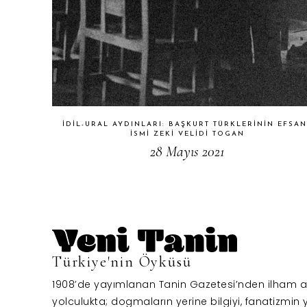
İDIL-URAL AYDINLARI: BAŞKURT TÜRKLERININ EFSAN
İSMI ZEKI VELIDI TOGAN
28 Mayıs 2021
Türkiye'nin Öyküsü
1908’de yayımlanan Tanin Gazetesi’nden ilham al
yolculukta; dogmaların yerine bilgiyi, fanatizmin y