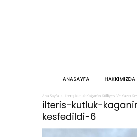
ANASAYFA
HAKKIMIZDA
Ana Sayfa
İlteriş Kutluk Kağan’ın Külliyesi Ve Yazıtı K
ilteris-kutluk-kagani
kesfedildi-6