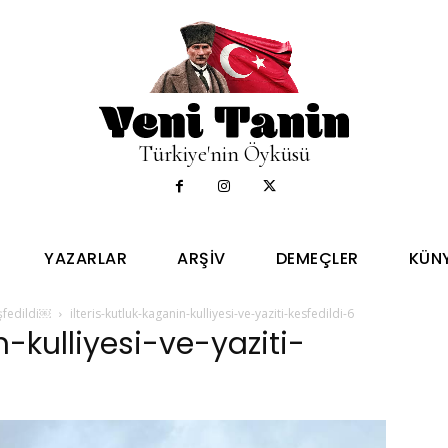
Türkiye'nin Öyküsü
YAZARLAR
ARŞIV
DEMEÇLER
KÜN
eşfedildi￼
ilteris-kutluk-kaganin-kulliyesi-ve-yaziti-kesfedildi-6
n-kulliyesi-ve-yaziti-