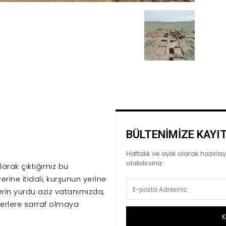
BÜLTENİMİZE KAYI
Haftalık ve aylık olarak hazırl
olabilirsiniz.
arak çıktığımız bu
erine itidali, kurşunun yerine
erin yurdu aziz vatanımızda;
erlere sarraf olmaya
K