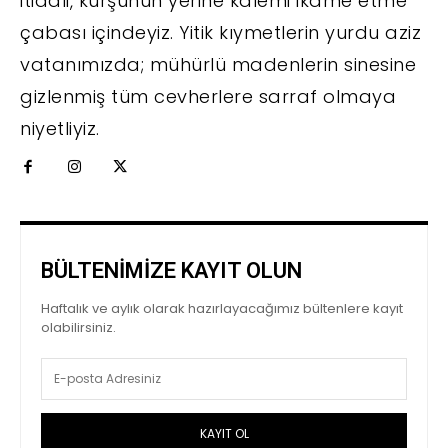
itidali, kurşunun yerine kalemi ikame etme
çabası içindeyiz. Yitik kıymetlerin yurdu aziz
vatanımızda; mühürlü madenlerin sinesine
gizlenmiş tüm cevherlere sarraf olmaya
niyetliyiz.
BÜLTENİMİZE KAYIT OLUN
Haftalık ve aylık olarak hazırlayacağımız bültenlere kayıt
olabilirsiniz.
KAYIT OL