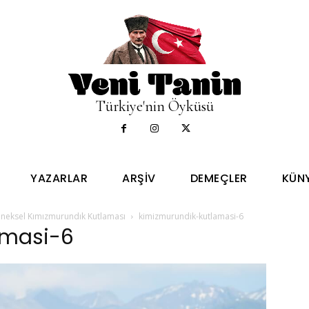
Türkiye'nin Öyküsü
YAZARLAR
ARŞIV
DEMEÇLER
KÜN
leneksel Kımızmurundık Kutlaması
kimizmurundik-kutlamasi-6
amasi-6