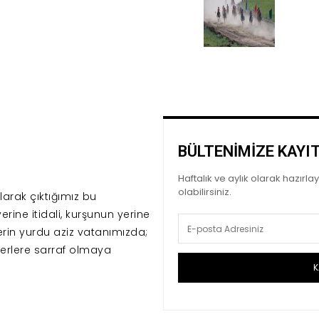
BÜLTENİMİZE KAYI
Haftalık ve aylık olarak hazırl
olabilirsiniz.
arak çıktığımız bu
erine itidali, kurşunun yerine
erin yurdu aziz vatanımızda;
erlere sarraf olmaya
K