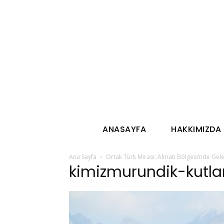
ANASAYFA
HAKKIMIZDA
Ana Sayfa
Ortak Türk Mirası: Almatı Bölgesi’nde Ge
kimizmurundik-kutl