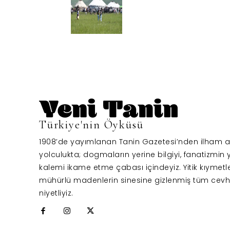
Türkiye'nin Öyküsü
1908’de yayımlanan Tanin Gazetesi’nden ilham al
yolculukta; dogmaların yerine bilgiyi, fanatizmin y
kalemi ikame etme çabası içindeyiz. Yitik kıymetl
mühürlü madenlerin sinesine gizlenmiş tüm cevh
niyetliyiz.