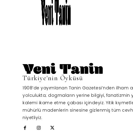
Türkiye'nin Öyküsü
1908’de yayımlanan Tanin Gazetesi’nden ilham al
yolculukta; dogmaların yerine bilgiyi, fanatizmin y
kalemi ikame etme çabası içindeyiz. Yitik kıymetl
mühürlü madenlerin sinesine gizlenmiş tüm cevh
niyetliyiz.