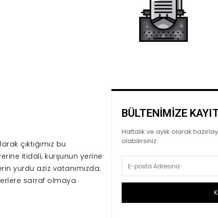
BÜLTENİMİZE KAYI
Haftalık ve aylık olarak hazırl
olabilirsiniz.
arak çıktığımız bu
erine itidali, kurşunun yerine
erin yurdu aziz vatanımızda;
erlere sarraf olmaya
K