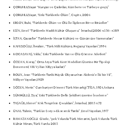
ÇORUHLU,Yaşar “Kurgan ve Çadırdan, Kümbete ve Türbeye geçiş”
ÇORUHLU,Yaşar, “Eski Türklerde Ölüm”, Cogito, 2004
ERSOY, Ruhi, “Türklerde Ölüm ve Ölü İle İlgilenen Rit ve Ritüeller”
ESİN, Emel “Türklerde Maddi Kültür Oluşumu” İstanbul,2006 s.136- s.159
İLTAN, Gazanfer” Türklerde Mezar Kültürü ve Günümüze Yansımaları”
KAFESOĞLU, İbrahim, “Türk Milli Kültürü, Boğaziçi Yayınları”,1994
KOCASAVAŞ, Yıldız,” Eski Türklerde Yas ve Ölü Gömme Adetleri”
ÖZCAN, Koray,” Orta Asya Türk Kent Modelleri Üzerine Bir Tipoloji
Denemesi( VIII. Yy’dan XIII.yya kadar)”
ROUX, Jean “Türklerin Tarihi Büyük Okyanus’tan Akdeniz’e İki bin Yıl”,
Milliyet Yayınları,1989
SÖZEN, Metin” Cumhuriyet Dönemi Türk Mimarlığı”,TİSA, 1984,Ankara
SÜMBÜLLÜ, Ziya,” Eski Türklerde Defin Şekilleri üzerine İnceleme”
TAŞAĞIL,Ahmet” Kök Tengri’nin Çocukları”, İstanbul, 2013 s.78
ÜNAL Tahsin, “Türk’ün Sosyo-Ekonomik Tarihi” ,Emel Yayınları, 1977
RAMAZANOĞLU Gözde, “pek Yolunda Türk Mimarisi, İpek Yolunda Türk
Kültür Mirası, Türk Yurdu 2013