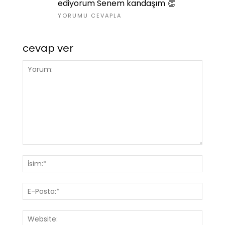
ediyorum Senem kandaşım 👏
YORUMU CEVAPLA
cevap ver
Yorum:
İsim:*
E-
Posta
Websi