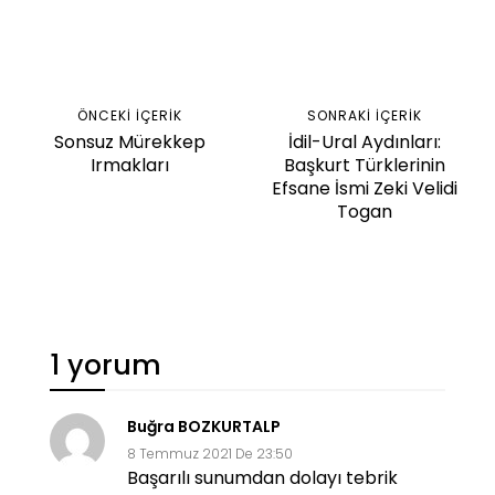
Facebook
Twitter
WhatsApp
ÖNCEKI İÇERIK
SONRAKI İÇERIK
Sonsuz Mürekkep
İdil-Ural Aydınları:
Irmakları
Başkurt Türklerinin
Efsane İsmi Zeki Velidi
Togan
1 yorum
Buğra BOZKURTALP
8 Temmuz 2021 De 23:50
Başarılı sunumdan dolayı tebrik