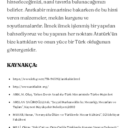
hissedeceğimizi, nasıl tavırda bulunacağımızı
belirler. Anıtkabir mimarisine bakarken de bu hissi
veren malzemeler, mekân kurgusu ve
soyutlamalardır. İlmek ilmek işlenmiş bir yapıdan
bahsediyoruz ve bu yapının her noktası Atatürk’ün
bize kattıkları ve onun yüce bir Türk olduğunun
göstergesidir.
KAYNAKÇA:
https://www.ktb.gov.tr/TR-96392/anitkabir.html
http://www.anitkabir.org/
ARIK, M. Oluş, “Erken Devir Anadolu-Türk Mimarisinde Türbe Biçimleri
ARSLAN SAĞIROĞLU,Aslı, “Seyyid Burhaneddin hz. Mezarlığı, Mezarları ve
Taşları”, Kayseri Büyükşehir Belediyesi,2018
BAHAR, Hasan, “Avrasya’da Ölüm ve Türklerde Mezar Kültürü”, SÜ Edebiyat
Fakültesi
BELLİ, Oktay, “Eski Çağ ve Orta Çağ’da Türklerde Kurgan Yapma Geleneği “