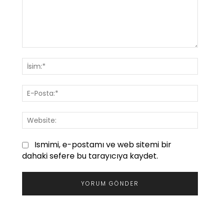
Yorum:
İsim:*
E-
Posta
Websi
Ismimi, e-postamı ve web sitemi bir
dahaki sefere bu tarayıcıya kaydet.