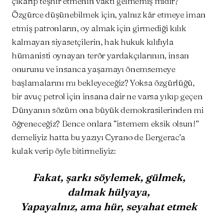
çıkarıp teşhir etmenin vakti gelmemiş midir?
Özgürce düşünebilmek için, yalnız kâr etmeye iman
etmiş patronların, oy almak için girmediği kılık
kalmayan siyasetçilerin, hak hukuk kılıfıyla
hümanisti oynayan terör yardakçılarının, insan
onurunu ve insanca yaşamayı önemsemeye
başlamalarını mı bekleyeceğiz? Yoksa özgürlüğü,
bir avuç petrol için insana dair ne varsa yıkıp geçen
Dünyanın sözüm ona büyük demokrasilerinden mi
öğreneceğiz? Bence onlara “istemem eksik olsun!”
demeliyiz hatta bu yazıyı Cyrano de Bergerac’a
kulak verip öyle bitirmeliyiz:
Fakat, şarkı söylemek, gülmek,
dalmak hülyaya,
Yapayalnız, ama hür, seyahat etmek