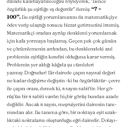
dilinde kanıtlayabileceğini söyleyerek, “Bence
özgürlük şu eşitliğe eş değerdir” demiş:
“? =
100”.
Bu eşitliği yorumlamasını da matematikçiye
ödev verip ulaştığı sonucu bizzat getirmesini istemiş.
Matematikçi oradan ayrılıp denklemi yorumlamak
için kafa yormaya başlamış. Geçen pek çok günün
ve çözümlemenin ardından, bu denklemdeki asıl
problemin eşitliğin kendisi olduğuna karar vermiş.
Problemin yer aldığı kâğıda şu cümleleri
yazmış: Doğrudur! Bir da­ire­de ça­pın sa­yı­sal de­ğe­ri
ne ka­dar de­ği­şir­se de­ğiş­sin -ki bu öz­gür­lük­tür- çev­re
ile ça­pın ora­nı, de­mek ki, π
sa­yı­sı sa­bit’tir. Her gö­
rüş’ün bir π sa­bi­ti var­dır; hiç­bir gö­rüş bun­dan aza­de
de­ğil­dir. An­cak π sa­yı­sı, meş­ru­iye­ti­ni da­ire­nin ta­nı­
mın­dan alır. Bu ta­nı­ma gö­re, bir nok­ta­ya eşit uzak­
lık­ta­ki nok­ta­la­rın oluş­tur­du­ğu eğ­ri da­ire­dir. Do­la­yı­