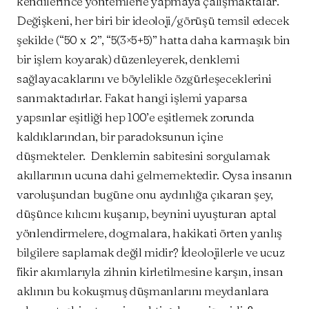
kendilerince yöntemlerle yapmaya çalışmaktalar.
Değişkeni, her biri bir ideoloji/görüşü temsil edecek
şekilde (“50 x 2”, “5(3×5+5)” hatta daha karmaşık bin
bir işlem koyarak) düzenleyerek, denklemi
sağlayacaklarını ve böylelikle özgürleşeceklerini
sanmaktadırlar. Fakat hangi işlemi yaparsa
yapsınlar eşitliği hep 100’e eşitlemek zorunda
kaldıklarından, bir paradoksunun içine
düşmekteler. Denklemin sabitesini sorgulamak
akıllarının ucuna dahi gelmemektedir. Oysa insanın
varoluşundan bugüne onu aydınlığa çıkaran şey,
düşünce kılıcını kuşanıp, beynini uyuşturan aptal
yönlendirmelere, dogmalara, hakikati örten yanlış
bilgilere saplamak değil midir? İdeolojilerle ve ucuz
fikir akımlarıyla zihnin kirletilmesine karşın, insan
aklının bu kokuşmuş düşmanlarını meydanlara