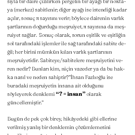
sıy­la bir dai­re çi­zi­lir­ken per­ge­lin bir aya­ğı bir nok­ta­
ya (mer­kez) sa­bit­le­nir; di­ğer aya­ğı ise is­ten­di­ği ka­dar
açı­lır, so­nuç π sa­yı­sı­nı ve­rir; böy­le­ce da­ire­nin var­lık
şart­la­rı­nın do­ğur­du­ğu meş­rui­yet, π sa­yı­sı­na da meş­
rui­yet sağ­lar. So­nuç ola­rak, so­run eşit­lik ve eşit­li­ğin
sol ta­ra­fın­da­ki iş­lem­ler ile sağ ta­ra­fın­da­ki sa­bi­te de­
ğil; her bi­ri­ni müm­kün kı­lan var­lık şart­la­rı­nın
meşruiyetidir. Sa­bi­te­ye/sa­bi­te­le­re meş­ru­iye­ti­ni ve­
ren ne­dir? Bun­la­rı kim, ni­çin va­ze­der ya da bu hak­
ka na­sıl ve ne­den sa­hip­tir­?”İhsan Fazlıoğlu ise
buradaki meşruiyetin insana ait olduğunu
söyleyerek denklemi
“? = insan”
olarak
güncellemiştir.”
Bugün de pek çok birey, hikâyedeki gibi ellerine
verilmiş yanlış bir denklemin çözümlemesini