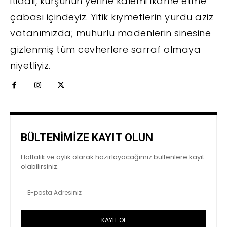
itidali, kurşunun yerine kalemi ikame etme
çabası içindeyiz. Yitik kıymetlerin yurdu aziz
vatanımızda; mühürlü madenlerin sinesine
gizlenmiş tüm cevherlere sarraf olmaya
niyetliyiz.
BÜLTENİMİZE KAYIT OLUN
Haftalık ve aylık olarak hazırlayacağımız bültenlere kayıt
olabilirsiniz.
KAYIT OL