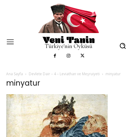
Türkiye'nin Öyküsü
Ana Sayfa
Devlete Dair – 4 – Leviathan ve Meşruiyeti
minyatur
minyatur