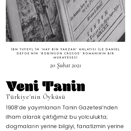
İBN TUFEYL’IN “HAY BIN YAKZAN” ANLATISI ILE DANIEL
DEFOE’NIN “ROBINSON CRUSOE” ROMANININ BIR
MUKAYESESI
20 Şubat 2021
Türkiye'nin Öyküsü
1908’de yayımlanan Tanin Gazetesi’nden
ilham alarak çıktığımız bu yolculukta;
dogmaların yerine bilgiyi, fanatizmin yerine