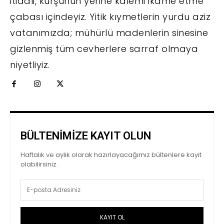
itidali, kurşunun yerine kalemi ikame etme
çabası içindeyiz. Yitik kıymetlerin yurdu aziz
vatanımızda; mühürlü madenlerin sinesine
gizlenmiş tüm cevherlere sarraf olmaya
niyetliyiz.
BÜLTENİMİZE KAYIT OLUN
Haftalık ve aylık olarak hazırlayacağımız bültenlere kayıt
olabilirsiniz.
KAYIT OL