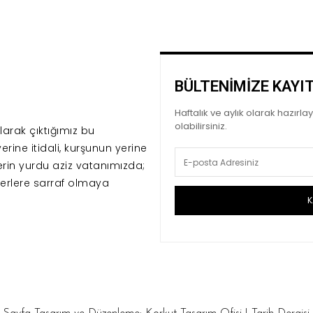
BÜLTENİMİZE KAYI
Haftalık ve aylık olarak hazırl
olabilirsiniz.
arak çıktığımız bu
erine itidali, kurşunun yerine
erin yurdu aziz vatanımızda;
erlere sarraf olmaya
K