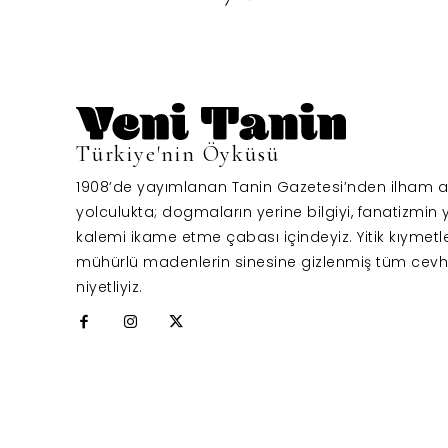
Türkiye'nin Öyküsü
1908’de yayımlanan Tanin Gazetesi’nden ilham al
yolculukta; dogmaların yerine bilgiyi, fanatizmin y
kalemi ikame etme çabası içindeyiz. Yitik kıymetl
mühürlü madenlerin sinesine gizlenmiş tüm cevh
niyetliyiz.