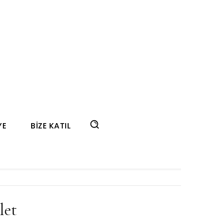
YE
BIZE KATIL
let