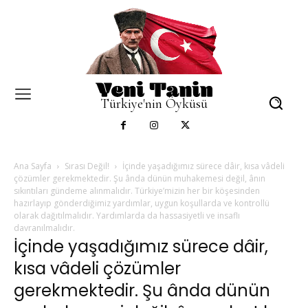
Türkiye'nin Öyküsü
Ana Sayfa
Sırası Değil!
İçinde yaşadığımız sürece dâir, kısa vâdeli
çözümler gerekmektedir. Şu ânda dünün muhakemesi değil, ânın
sıkıntıları gündeme alınmalıdır. Türkiye’mizin her bir köşesinden
hazırlayıp gönderdiğimiz yardımlar, uygun koşullarda ve kontrollü
olarak dağıtılmalıdır. Yardımlarda da hassasiyetli ve insaflı
davranılmalıdır.
İçinde yaşadığımız sürece dâir,
kısa vâdeli çözümler
gerekmektedir. Şu ânda dünün