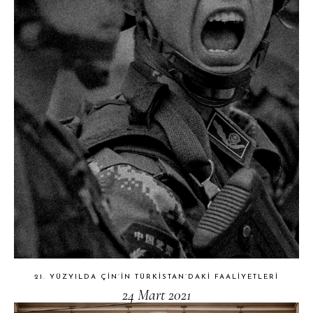
21. YÜZYILDA ÇIN’IN TÜRKISTAN’DAKI FAALIYETLERI
24 Mart 2021