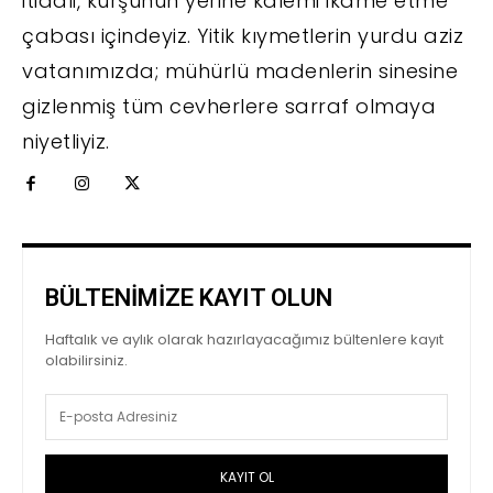
itidali, kurşunun yerine kalemi ikame etme
çabası içindeyiz. Yitik kıymetlerin yurdu aziz
vatanımızda; mühürlü madenlerin sinesine
gizlenmiş tüm cevherlere sarraf olmaya
niyetliyiz.
BÜLTENİMİZE KAYIT OLUN
Haftalık ve aylık olarak hazırlayacağımız bültenlere kayıt
olabilirsiniz.
KAYIT OL