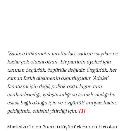
Facebook
Twitter
WhatsApp
“Sadece hükümetin taraftarları, sadece -sayıları ne
kadar çok olursa olsun- bir partinin üyeleri için
tanınan özgürlük, özgürlük değildir. Özgürlük, her
zaman farklı düşünenin özgürlüğüdür. ‘Adalet’
fanatizmi için değil, politik özgürlüğün tüm
canlandırıcılığı, iyileştiriciliği ve temizleyiciliği bu
esasa bağlı olduğu için ve ‘özgürlük’ imtiyaz haline
geldiğinde, etkisini yitirdiği için.”
[1]
Marksizm’in en önemli düşünürlerinden biri olan