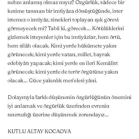
nebze anlamış olmaz mıyız? Özgürlük, sâdece bir
kesime tanınan bir imtiyâza dönüştüğünde, ister
istemez o imtiyâz, sinekleri toplayan ışık görevi
görmeyecek mi? Tabiî ki, görecek… Kötülüklerini
gizlemek isteyenler için bu imtiyâzlar, hem örtü,
hem silâh olacak. Kimi yerde hükûmete yakın
görünecek; kimi yerde vatan, millet, bayrak
edebiyâtı yapacak; kimi yerde en ileri Kemâlist
görünecek; kimi yerde de terör örgütüne yakın
olacak… Güce yakınlık mes’elesi yâni.
Dolayısıyla farklı düşünenin özgürlüğünün önemini
iyi anlamak ve özgürlük üzerinden evrenin
sınırsızlığı üzerine düşünmek zorundayız…
KUTLU ALTAY KOCAOVA