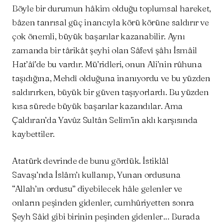
Böyle bir durumun hâkim olduğu toplumsal hareket,
bâzen tanrısal güç inancıyla körü körüne saldırır ve
çok önemli, büyük başarılar kazanabilir. Aynı
zamanda bir târikât şeyhi olan Sâfevî şâhı İsmâil
Hat’âî’de bu vardır. Mü’ridleri, onun Ali’nin rûhuna
taşıdığına, Mehdî olduğuna inanıyordu ve bu yüzden
saldırırken, büyük bir güven taşıyorlardı. Bu yüzden
kısa sürede büyük başarılar kazandılar. Ama
Çaldıran’da Yavûz Sultân Selîm’in aklı karşısında
kaybettiler.
Atatürk devrinde de bunu gördük. İstiklâl
Savaşı’nda İslâm’ı kullanıp, Yunan ordusuna
“Allah’ın ordusu” diyebilecek hâle gelenler ve
onların peşinden gidenler, cumhûriyetten sonra
Şeyh Sâid gibi birinin peşinden gidenler… Burada