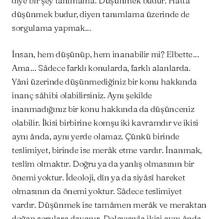
diye bir şey tanımama. Düşünmek budur. Hattâ
düşünmek budur, diyen tanımlama üzerinde de
sorgulama yapmak…
İnsan, hem düşünüp, hem inanabilir mi? Elbette…
Ama… Sâdece farklı konularda, farklı alanlarda.
Yâni üzerinde düşünmediğiniz bir konu hakkında
inanç sâhibi olabilirsiniz. Aynı şekilde
inanmadığınız bir konu hakkında da düşünceniz
olabilir. İkisi birbirine komşu iki kavramdır ve ikisi
aynı ânda, aynı yerde olamaz. Çünkü birinde
teslimiyet, birinde ise merâk etme vardır. İnanmak,
teslîm olmaktır. Doğru ya da yanlış olmasının bir
önemi yoktur. İdeoloji, dîn ya da siyâsî hareket
olmasının da önemi yoktur. Sâdece teslimiyet
vardır. Düşünmek ise tamâmen merâk ve meraktan
doğan sorulara dayanır. Dolayısıyla ikisi aynı ânda,