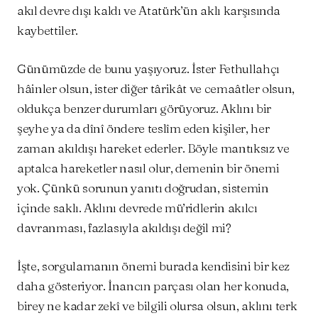
akıl devre dışı kaldı ve Atatürk’ün aklı karşısında
kaybettiler.
Günümüzde de bunu yaşıyoruz. İster Fethullahçı
hâinler olsun, ister diğer târikât ve cemaâtler olsun,
oldukça benzer durumları görüyoruz. Aklını bir
şeyhe ya da dînî öndere teslîm eden kişiler, her
zaman akıldışı hareket ederler. Böyle mantıksız ve
aptalca hareketler nasıl olur, demenin bir önemi
yok. Çünkü sorunun yanıtı doğrudan, sistemin
içinde saklı. Aklını devrede mü’ridlerin akılcı
davranması, fazlasıyla akıldışı değil mi?
İşte, sorgulamanın önemi burada kendisini bir kez
daha gösteriyor. İnancın parçası olan her konuda,
birey ne kadar zekî ve bilgili olursa olsun, aklını terk